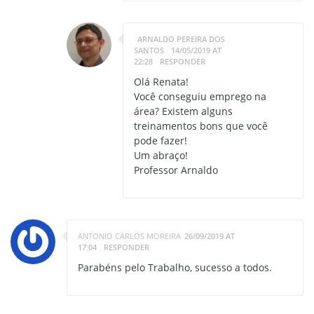
ARNALDO PEREIRA DOS
SANTOS
14/05/2019 AT
22:28
RESPONDER
Olá Renata!
Você conseguiu emprego na
área? Existem alguns
treinamentos bons que você
pode fazer!
Um abraço!
Professor Arnaldo
ANTONIO CARLOS MOREIRA
26/09/2019 AT
17:04
RESPONDER
Parabéns pelo Trabalho, sucesso a todos.