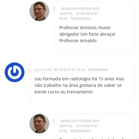
ARNALDO PEREIRA DOS
SANTOS
27/09/2019 AT
00:42
RESPONDER
Professor Antonio, muito
obrigado! Um forte abraço!
Professor Arnaldo
JAQUELINE
30/10/2019 AT 14:16
RESPONDER
sou formada em radiologia há 15 anos mas
não trabalho na área gostaria de saber se
existe curso ou treinamento
ARNALDO PEREIRA DOS
SANTOS
31/10/2019 AT
01:02
RESPONDER