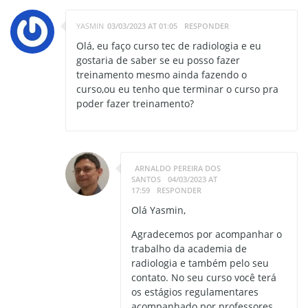
YASMIN
03/03/2023 AT 01:05
RESPONDER
Olá, eu faço curso tec de radiologia e eu
gostaria de saber se eu posso fazer
treinamento mesmo ainda fazendo o
curso,ou eu tenho que terminar o curso pra
poder fazer treinamento?
ARNALDO PEREIRA DOS
SANTOS
04/03/2023 AT
17:59
RESPONDER
Olá Yasmin,
Agradecemos por acompanhar o
trabalho da academia de
radiologia e também pelo seu
contato. No seu curso você terá
os estágios regulamentares
acompanhado por professores