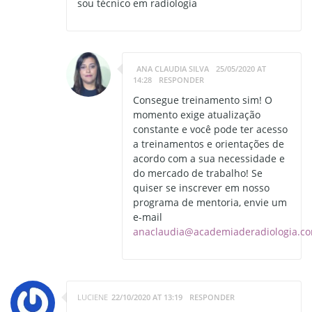
sou técnico em radiologia
ANA CLAUDIA SILVA
25/05/2020 AT
14:28
RESPONDER
Consegue treinamento sim! O
momento exige atualização
constante e você pode ter acesso
a treinamentos e orientações de
acordo com a sua necessidade e
do mercado de trabalho! Se
quiser se inscrever em nosso
programa de mentoria, envie um
e-mail
anaclaudia@academiaderadiologia.c
LUCIENE
22/10/2020 AT 13:19
RESPONDER