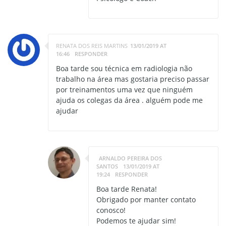
RENATA DOS REIS MARTINS
13/01/2019 AT
16:46
RESPONDER
Boa tarde sou técnica em radiologia não
trabalho na área mas gostaria preciso passar
por treinamentos uma vez que ninguém
ajuda os colegas da área . alguém pode me
ajudar
ARNALDO PEREIRA DOS
SANTOS
13/01/2019 AT
19:24
RESPONDER
Boa tarde Renata!
Obrigado por manter contato
conosco!
Podemos te ajudar sim!