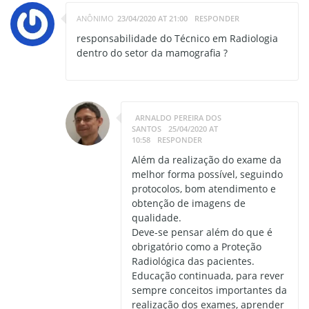
ANÔNIMO
23/04/2020 AT 21:00
RESPONDER
responsabilidade do Técnico em Radiologia
dentro do setor da mamografia ?
ARNALDO PEREIRA DOS
SANTOS
25/04/2020 AT
10:58
RESPONDER
Além da realização do exame da
melhor forma possível, seguindo
protocolos, bom atendimento e
obtenção de imagens de
qualidade.
Deve-se pensar além do que é
obrigatório como a Proteção
Radiológica das pacientes.
Educação continuada, para rever
sempre conceitos importantes da
realização dos exames, aprender