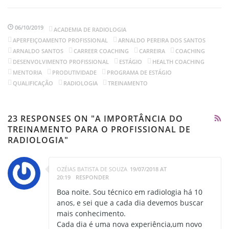
06/10/2019
ACADEMIA DE RADIOLOGIA
APERFEIÇOAMENTO PROFISSIONAL
ARNALDO PEREIRA DOS SANTOS
ARNALDO SANTOS
CARREER COACHING
CARREIRA
COACHING
DESENVOLVIMENTO PROFISSIONAL
ESTÁGIO
HEALTH COACHING
MENTORIA
PRODUTIVIDADE
PROGRAMA DE ESTÁGIO
QUALIFICAÇÃO
RADIOLOGIA
TREINAMENTO
23 RESPONSES ON "A IMPORTÂNCIA DO
TREINAMENTO PARA O PROFISSIONAL DE
RADIOLOGIA"
OZÉIAS BATISTA DE SOUZA
19/07/2018 AT
20:19
RESPONDER
Boa noite. Sou técnico em radiologia há 10
anos, e sei que a cada dia devemos buscar
mais conhecimento.
Cada dia é uma nova experiência,um novo