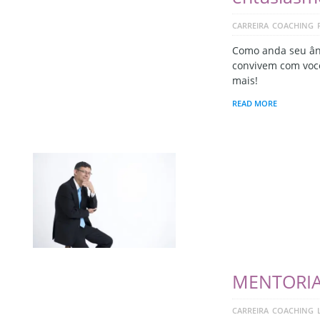
CARREIRA
COACHING
Como anda seu ân
convivem com voc
mais!
READ MORE
MENTORI
CARREIRA
COACHING