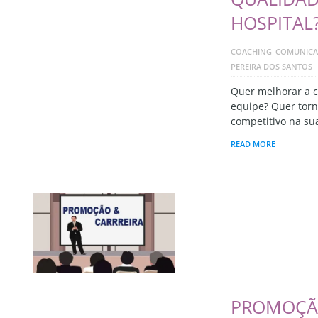
HOSPITAL
COACHING
COMUNIC
PEREIRA DOS SANTOS
Quer melhorar a 
equipe? Quer torn
competitivo na sua
READ MORE
PROMOÇÃO