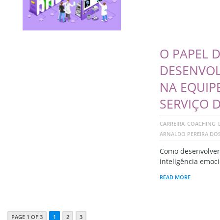
O PAPEL 
DESENVOL
NA EQUIP
SERVIÇO 
CARREIRA
COACHING
ARNALDO PEREIRA DO
Como desenvolver 
inteligência emoc
READ MORE
PAGE 1 OF 3
1
2
3