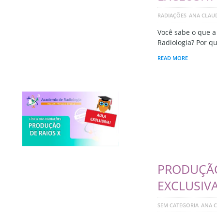
RADIAÇÕES
ANA CLAUD
Você sabe o que a
Radiologia? Por q
READ MORE
PRODUÇÃO
EXCLUSIV
SEM CATEGORIA
ANA C