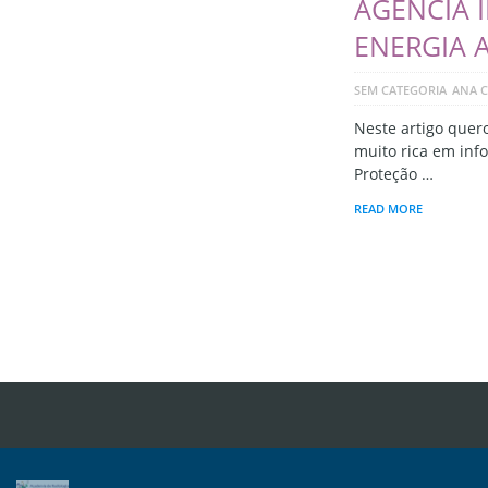
AGÊNCIA 
ENERGIA 
SEM CATEGORIA
ANA C
Neste artigo quer
muito rica em inf
Proteção …
READ MORE